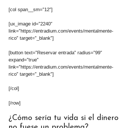
[col span__sm=”12″]
[ux_image id=”2240″
link=”https://entradium.com/events/mentalmente-
rico” target=”_blank”]
[button text=”Reservar entrada” radius=”99″
expand=”true”
link=”https://entradium.com/events/mentalmente-
rico” target=”_blank”]
[/col]
[/row]
¿Cómo sería tu vida si el dinero
no fuese un problema?