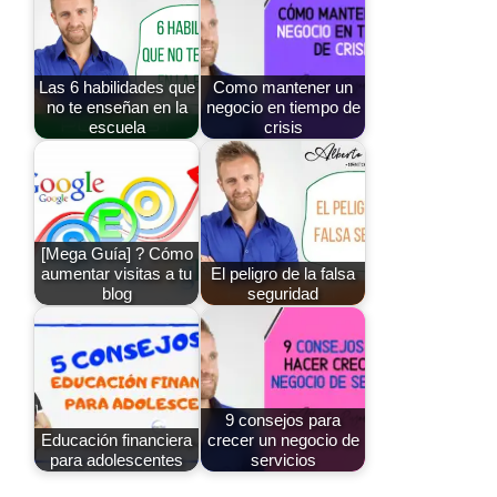
Las 6 habilidades que
Como mantener un
no te enseñan en la
negocio en tiempo de
escuela
crisis
[Mega Guía] ? Cómo
aumentar visitas a tu
El peligro de la falsa
blog
seguridad
9 consejos para
Educación financiera
crecer un negocio de
para adolescentes
servicios